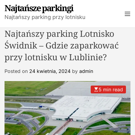
S
Najtańsze parkingi
k
M
Najtańszy parking przy lotnisku
i
e
n
p
Najtańszy parking Lotnisko
u
t
o
Świdnik – Gdzie zaparkować
c
przy lotnisku w Lublinie?
o
n
t
Posted on
24 kwietnia, 2024
by
admin
e
n
5 min read
t