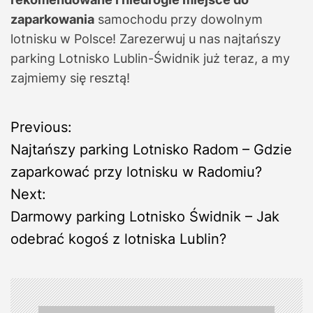
zaparkowania
samochodu przy dowolnym
lotnisku w Polsce! Zarezerwuj u nas najtańszy
parking Lotnisko Lublin-Świdnik już teraz, a my
zajmiemy się resztą!
N
Previous:
Najtańszy parking Lotnisko Radom – Gdzie
a
zaparkować przy lotnisku w Radomiu?
w
Next:
Darmowy parking Lotnisko Świdnik – Jak
i
odebrać kogoś z lotniska Lublin?
g
a