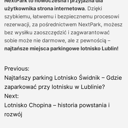
NextPark to nowoczesna i przyjazna dla
użytkownika strona internetowa
. Dzięki
szybkiemu, łatwemu i bezpiecznemu procesowi
rezerwacji, za pośrednictwem NextPark, możesz
bez wysiłku zaoszczędzić i zagwarantować
sobie może nie darmowe, ale z pewnością –
najtańsze miejsca parkingowe lotnisko Lublin!
N
Previous:
Najtańszy parking Lotnisko Świdnik – Gdzie
a
zaparkować przy lotnisku w Lublinie?
w
Next:
Lotnisko Chopina – historia powstania i
i
rozwój
g