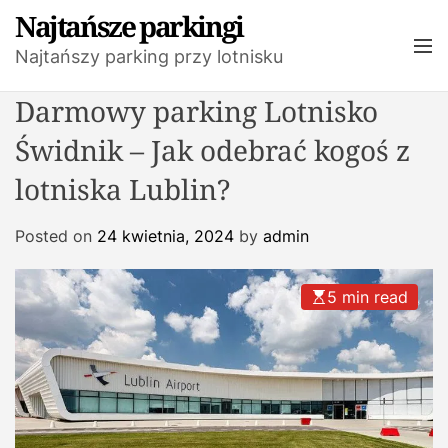
S
Najtańsze parkingi
k
M
Najtańszy parking przy lotnisku
i
e
n
p
Darmowy parking Lotnisko
u
t
o
Świdnik – Jak odebrać kogoś z
c
lotniska Lublin?
o
n
t
Posted on
24 kwietnia, 2024
by
admin
e
n
5 min read
t