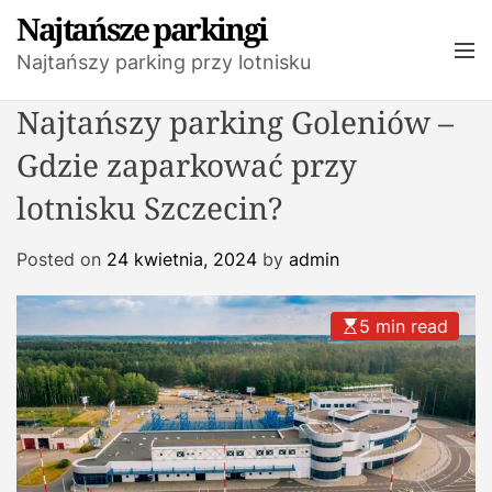
S
Najtańsze parkingi
k
M
Najtańszy parking przy lotnisku
i
e
n
p
Najtańszy parking Goleniów –
u
t
o
Gdzie zaparkować przy
c
lotnisku Szczecin?
o
n
t
Posted on
24 kwietnia, 2024
by
admin
e
n
5 min read
t