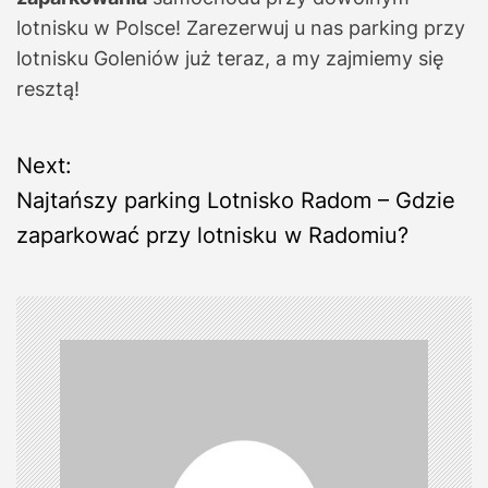
lotnisku w Polsce! Zarezerwuj u nas parking przy
lotnisku Goleniów już teraz, a my zajmiemy się
resztą!
N
Next:
Najtańszy parking Lotnisko Radom – Gdzie
a
zaparkować przy lotnisku w Radomiu?
w
i
g
a
c